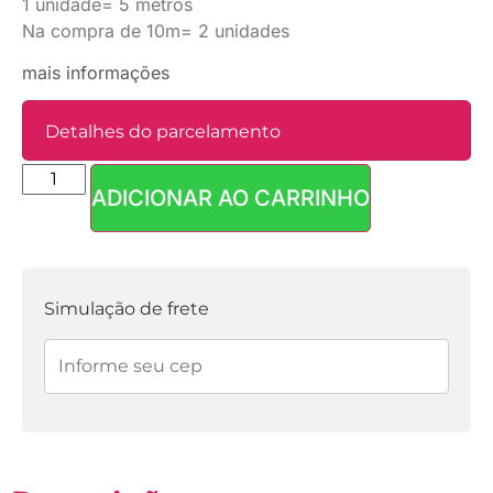
1 unidade= 5 metros
Na compra de 10m= 2 unidades
mais informações
Detalhes do parcelamento
ADICIONAR AO CARRINHO
Parcelas:
1x de
R$
4,90
sem
R$
4,90
juros
Simulação de frete