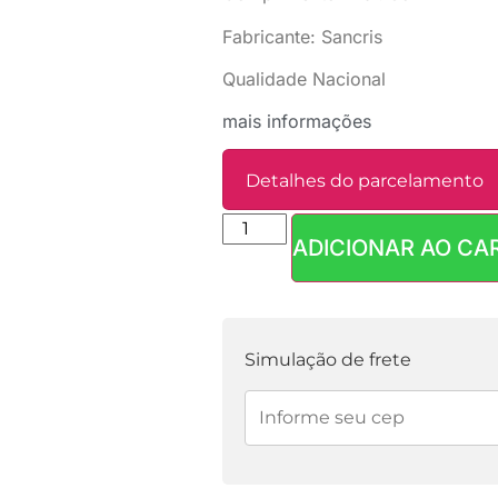
Fabricante: Sancris
Qualidade Nacional
mais informações
Detalhes do parcelamento
ADICIONAR AO CA
Parcelas:
1x de
R$
8,90
sem juros
Simulação de frete