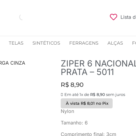
Lista 
TELAS
SINTÉTICOS
FERRAGENS
ALÇAS
F
ZIPER 6 NACIONA
ARGA CINZA
PRATA – 5011
R$
8,90
Em até 1x de
R$
8,90
sem juros
À vista
R$
8,01
no Pix
Nylon
Tamanho: 6
Comprimento final: 3cm