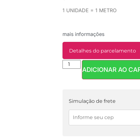
1 UNIDADE = 1 METRO
mais informações
Detalhes do parcelamento
ADICIONAR AO CA
Parcelas:
1x de
R$
18,90
sem juros
Simulação de frete