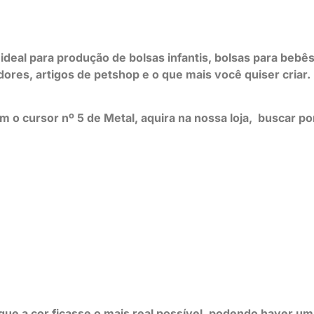
al para produção de bolsas infantis, bolsas para bebês,
dores, artigos de petshop e o que mais você quiser criar. 
com o cursor nº 5 de Metal, aquira na nossa loja, busca
 que a cor ficasse o mais real possível, podendo haver 